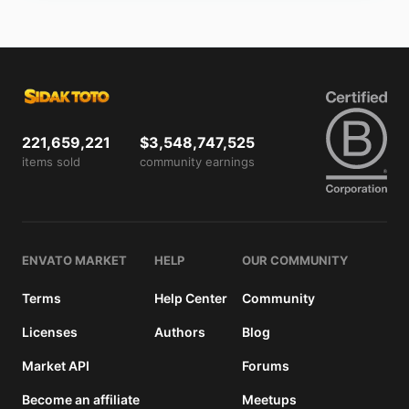
221,659,221
$3,548,747,525
items sold
community earnings
ENVATO MARKET
HELP
OUR COMMUNITY
Terms
Help Center
Community
Licenses
Authors
Blog
Market API
Forums
Become an affiliate
Meetups