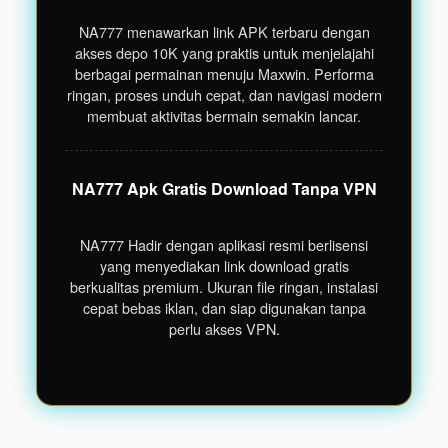
NA777 menawarkan link APK terbaru dengan
akses depo 10K yang praktis untuk menjelajahi
berbagai permainan menuju Maxwin. Performa
ringan, proses unduh cepat, dan navigasi modern
membuat aktivitas bermain semakin lancar.
NA777 Apk Gratis Download Tanpa VPN
NA777 Hadir dengan aplikasi resmi berlisensi
yang menyediakan link download gratis
berkualitas premium. Ukuran file ringan, instalasi
cepat bebas iklan, dan siap digunakan tanpa
perlu akses VPN.