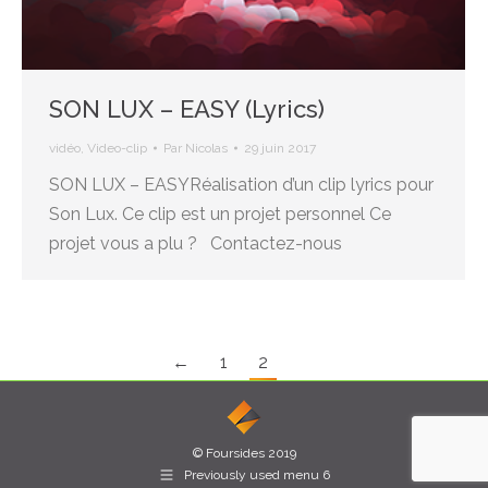
SON LUX – EASY (Lyrics)
vidéo
,
Video-clip
Par
Nicolas
29 juin 2017
SON LUX – EASYRéalisation d’un clip lyrics pour
Son Lux. Ce clip est un projet personnel Ce
projet vous a plu ? Contactez-nous
←
1
2
© Foursides 2019
Previously used menu 6