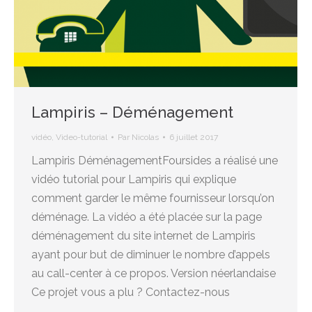
Lampiris – Déménagement
vidéo
,
Video-tutorial
Par
Nicolas
6 juillet 2017
Lampiris DéménagementFoursides a réalisé une
vidéo tutorial pour Lampiris qui explique
comment garder le même fournisseur lorsqu’on
déménage. La vidéo a été placée sur la page
déménagement du site internet de Lampiris
ayant pour but de diminuer le nombre d’appels
au call-center à ce propos. Version néerlandaise
Ce projet vous a plu ? Contactez-nous