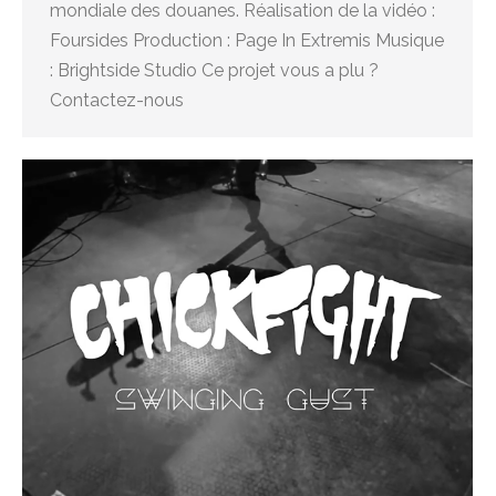
mondiale des douanes. Réalisation de la vidéo :
Foursides Production : Page In Extremis Musique
: Brightside Studio Ce projet vous a plu ?
Contactez-nous